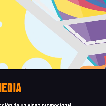
Media
cción de un video promocional.