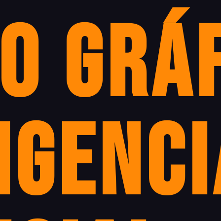
o gráf
igenci