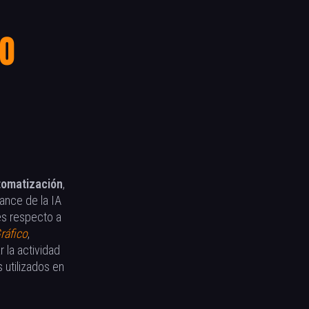
to
tomatización
,
vance de la IA
es respecto a
ráfico
,
 la actividad
 utilizados en