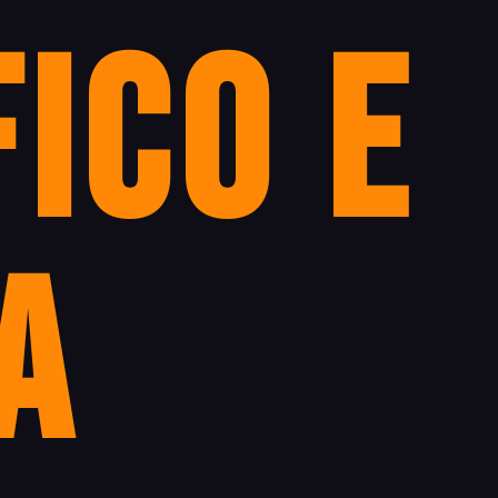
ico e
a