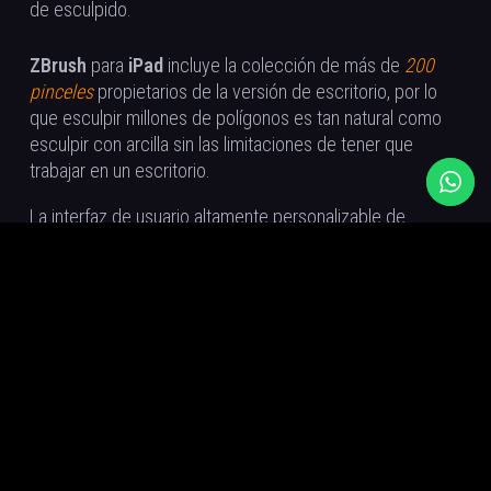
de esculpido.
ZBrush
para
iPad
incluye la colección de más de
200
pinceles
propietarios de la versión de escritorio, por lo
que esculpir millones de polígonos es tan natural como
esculpir con arcilla sin las limitaciones de tener que
trabajar en un escritorio.
La interfaz de usuario altamente personalizable de
ZBrush
para
iPad
amplía el
QuickMenu
de la versión de
escritorio, lo que facilita la organización de las
herramientas de escultura para una experiencia más
optimizada y personal. Y también es posible personalizar
el doble toque del
Apple Pencil
o la presión del
Pencil
Pro
para completar una acción, como enmarcar una malla
en el documento o activar
PolyGroup
. Además, los
artistas pueden colocar sus pinceles, materiales, alfas y
texturas favoritos en la barra inferior para acceder
fácilmente y permanecer inmersos en la experiencia de